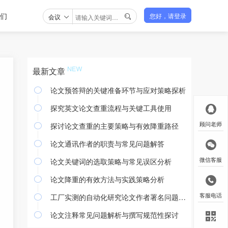
们
会议
您好，请登录

最新文章
论文预答辩的关键准备环节与应对策略探析

探究英文论文查重流程与关键工具使用

探讨论文查重的主要策略与有效降重路径
顾问老师

论文通讯作者的职责与常见问题解答

论文关键词的选取策略与常见误区分析
微信客服

论文降重的有效方法与实践策略分析

工厂实测的自动化研究论文作者署名问题探讨
客服电话

论文注释常见问题解析与撰写规范性探讨
