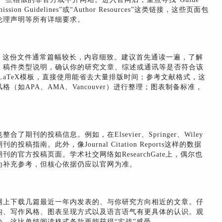
“Submission Guidelines”或“Author Resources”这类链接，这些页面包
伦理声明等所有详细要求。
。这份文件通常篇幅较长，内容细致。建议首先通读一遍，了解
：稿件类型说明，确认你的研究文章、综述或通讯等是否符合该
LaTeX模板，直接使用能省去大量排版时间；参考文献格式，这
如APA、AMA、Vancouver）进行整理；图表制备标准，
。
刊的投稿信息。例如，在Elsevier、Springer、Wiley
南。此外，像Journal Citation Reports这样的数据
官方投稿页面。学术社交网络如ResearchGate上，偶尔也
为补充参考，但核心依据仍应以官网为准。
网上下载几篇最近一年内发表的、与你研究方向相近的文章。仔
构、写作风格、图表呈现方式以及语言语气有更具体的认识。观
，这比单纯阅读格式条款更能获得“实战”感受。