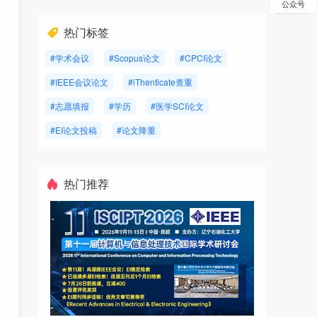
公众号
热门标签
#学术会议
#Scopus论文
#CPCI论文
#IEEE会议论文
#iThenticate查重
#志愿填报
#学历
#医学SCI论文
#EI论文投稿
#论文降重
热门推荐