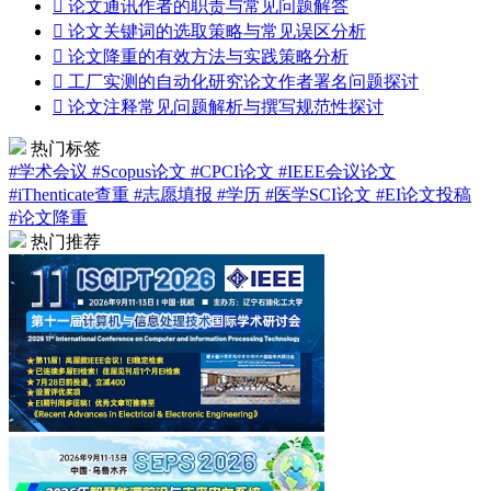

论文通讯作者的职责与常见问题解答

论文关键词的选取策略与常见误区分析

论文降重的有效方法与实践策略分析

工厂实测的自动化研究论文作者署名问题探讨

论文注释常见问题解析与撰写规范性探讨
热门标签
#学术会议
#Scopus论文
#CPCI论文
#IEEE会议论文
#iThenticate查重
#志愿填报
#学历
#医学SCI论文
#EI论文投稿
#论文降重
热门推荐