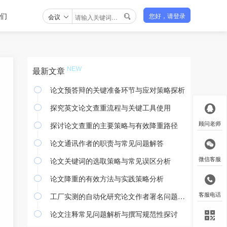
们
会议
您好，请登录

最新文章
论文预答辩的关键准备环节与应对策略探析

探究英文论文查重流程与关键工具使用

探讨论文查重的主要策略与有效降重路径
顾问老师

论文通讯作者的职责与常见问题解答

论文关键词的选取策略与常见误区分析
微信客服

论文降重的有效方法与实践策略分析

工厂实测的自动化研究论文作者署名问题探讨
客服电话

论文注释常见问题解析与撰写规范性探讨
