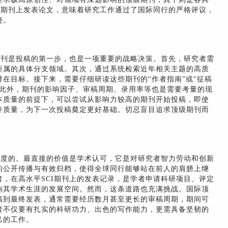
I期刊上发表论文，意味着研究工作通过了国际同行的严格评议，
迹。
期刊是投稿的第一步，也是一项重要的战略决策。首先，研究者需
所属的具体分支领域。其次，通过系统检索近年相关主题的高质
在目标。接下来，需要仔细研读这些期刊的“作者指南”或“征稿
。此外，期刊的影响因子、审稿周期、录用率等也是需要考量的现
本质量的前提下，可以尝试从影响力较高的期刊开始投稿，即使
件质量，为下一次投稿奠定更好基础。切忌盲目追求顶级期刊而
维度的。最直接的价值是学术认可，它是对研究者智力劳动和创新
的公开传播与有效归档，使得全球同行能够站在前人的肩膀上继
，在高水平SCI期刊上的发表记录，是学者申请科研项目、评定
响其学术生涯的发展空间。然而，这条道路也充满挑战。国际顶
稿到最终发表，通常需要经历数月甚至更长的审稿周期，期间可
者不仅要有扎实的科研功力、出色的写作能力，更需具备坚韧的
己的工作。