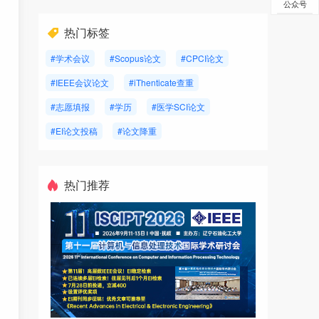
公众号
热门标签
#学术会议
#Scopus论文
#CPCI论文
#IEEE会议论文
#iThenticate查重
#志愿填报
#学历
#医学SCI论文
#EI论文投稿
#论文降重
热门推荐