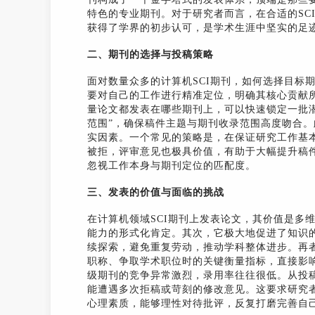
特色的专业期刊。对于研究者而言，在合适的SC
获得了学界的初步认可，是学术生涯中坚实的足
二、期刊的选择与投稿策略
面对数量众多的计算机SCI期刊，如何选择目标
要对自己的工作进行精准定位，明确其核心贡献
量论文都发表在哪些期刊上，可以快速锁定一批潜
范围”，确保稿件主题与期刊收录范围高度吻合
实因素。一个常见的策略是，在保证研究工作基
被拒，评审意见也极具价值，有助于大幅提升稿
忽视工作本身与期刊定位的匹配度。
三、发表的价值与面临的挑战
在计算机领域SCI期刊上发表论文，其价值是多
能力的形式化肯定。其次，它极大地促进了知识
续探索，避免重复劳动，推动学科整体进步。再者
职称、争取学术职位时的关键衡量指标，直接影
级期刊的竞争异常激烈，录用率往往很低。从投
能遭遇多次拒稿或苛刻的修改意见。这要求研究
心理素质，能够理性对待批评，反复打磨完善自