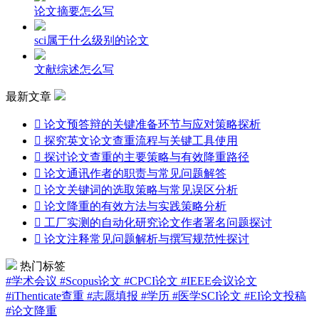
论文摘要怎么写
sci属于什么级别的论文
文献综述怎么写
最新文章

论文预答辩的关键准备环节与应对策略探析

探究英文论文查重流程与关键工具使用

探讨论文查重的主要策略与有效降重路径

论文通讯作者的职责与常见问题解答

论文关键词的选取策略与常见误区分析

论文降重的有效方法与实践策略分析

工厂实测的自动化研究论文作者署名问题探讨

论文注释常见问题解析与撰写规范性探讨
热门标签
#学术会议
#Scopus论文
#CPCI论文
#IEEE会议论文
#iThenticate查重
#志愿填报
#学历
#医学SCI论文
#EI论文投稿
#论文降重