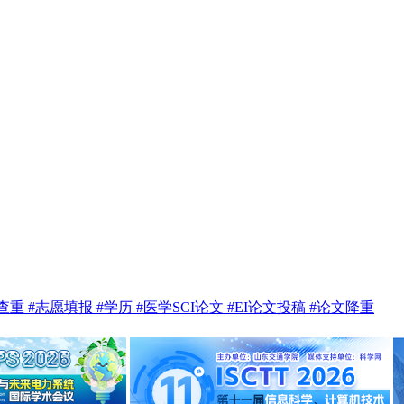
te查重
#志愿填报
#学历
#医学SCI论文
#EI论文投稿
#论文降重