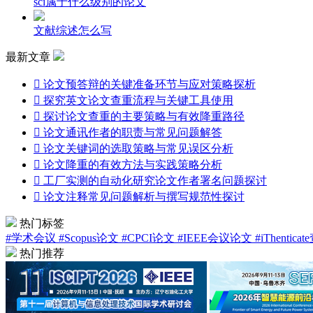
sci属于什么级别的论文
文献综述怎么写
最新文章

论文预答辩的关键准备环节与应对策略探析

探究英文论文查重流程与关键工具使用

探讨论文查重的主要策略与有效降重路径

论文通讯作者的职责与常见问题解答

论文关键词的选取策略与常见误区分析

论文降重的有效方法与实践策略分析

工厂实测的自动化研究论文作者署名问题探讨

论文注释常见问题解析与撰写规范性探讨
热门标签
#学术会议
#Scopus论文
#CPCI论文
#IEEE会议论文
#iThentica
热门推荐