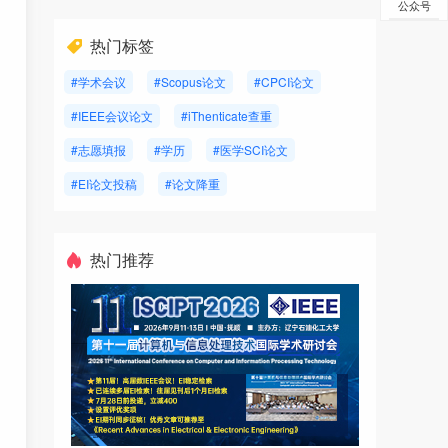
公众号
热门标签
#学术会议
#Scopus论文
#CPCI论文
#IEEE会议论文
#iThenticate查重
#志愿填报
#学历
#医学SCI论文
#EI论文投稿
#论文降重
热门推荐