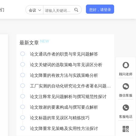
们
会议
您好，请登录

最新文章
论文通讯作者的职责与常见问题解答

论文关键词的选取策略与常见误区分析

论文降重的有效方法与实践策略分析
顾问老师

工厂实测的自动化研究论文作者署名问题探讨

论文注释常见问题解析与撰写规范性探讨
微信客服

论文致谢的要素构成与撰写要点解析

论文标题的常见误区与精炼技巧
客服电话

论文降重常见策略及实用性方法探讨
