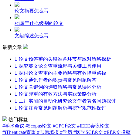
论文摘要怎么写
sci属于什么级别的论文
文献综述怎么写
最新文章

论文预答辩的关键准备环节与应对策略探析

探究英文论文查重流程与关键工具使用

探讨论文查重的主要策略与有效降重路径

论文通讯作者的职责与常见问题解答

论文关键词的选取策略与常见误区分析

论文降重的有效方法与实践策略分析

工厂实测的自动化研究论文作者署名问题探讨

论文注释常见问题解析与撰写规范性探讨
热门标签
#学术会议
#Scopus论文
#CPCI论文
#IEEE会议论文
#iThenticate查重
#志愿填报
#学历
#医学SCI论文
#EI论文投稿