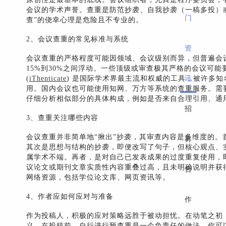
会议的学术声誉。查重是防范抄袭、自我抄袭（一稿多投）
门
查”的侥幸心理是危险且不专业的。
2、会议查重的常见标准与系统
资
会议查重的严格程度可能因领域、会议级别而异，但普遍会
15%到30%之间浮动。一些顶级或审查极其严格的会议可能要求更低。查
讯
(
iThenticate
) 是国际学术界最主流和权威的工具，被许多知名会议出
用。国内会议也可能使用知网、万方等系统的查重服务。需
仔细分析相似部分的具体构成，例如是否来自合理引用、通
招
3、查重关注哪些内容
募
会议查重并非简单地“揪出”抄袭，其审查内容是多维度的
其次是思想与结构的抄袭，即便改写了句子，但核心观点、
属学术不端。再者，是对自己已发表成果的过度重复使用，
合
议论文或期刊文章实质性内容重叠过高，且未明确说明并获
网络资源，包括学位论文库、网页资讯等。
4、作者应如何应对与准备
作
作为投稿人，积极的应对策略远胜于被动担忧。在动笔之初
义。在投稿前，自行进行预查重是一个负责任的做法。你可