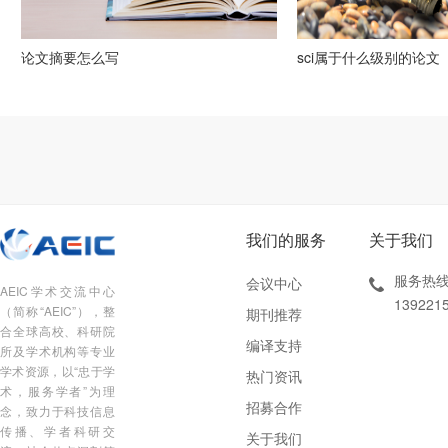
论文摘要怎么写
sci属于什么级别的论文
我们的服务
关于我们
服务热线
会议中心
AEIC学术交流中心
139221
（简称“AEIC”），整
期刊推荐
合全球高校、科研院
编译支持
所及学术机构等专业
学术资源，以“忠于学
热门资讯
术，服务学者”为理
招募合作
念，致力于科技信息
传播、学者科研交
关于我们