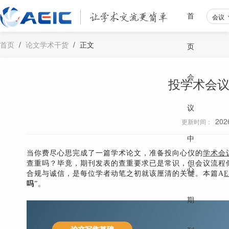
首
会议
首页
/
论文学术干货
/
正文
页
会
投学术会
议
202
更新时间：
中
当你费尽心思完成了一篇学术论文，准备投向心仪的
学术会
查重吗？毕竟，期刊发表的查重要求已是常识，但会议流程
心
合规与诚信，是每位学者动笔之初就该厘清的关键。本篇A
E
吗
”。
期