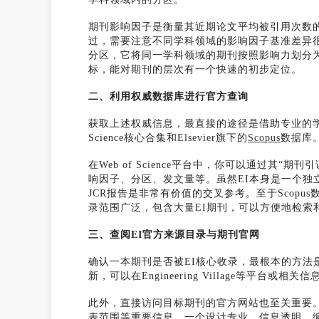
期刊影响因子是衡量其近期论文平均被引用次数
过，需要注意不同学科领域的影响因子基准差异很
分区，它将同一学科领域的期刊按照影响力划分
标，能对期刊的层次有一个快速的初步定位。
二、利用权威数据库进行官方查询
获取上述权威信息，最直接的途径是借助专业的学
Science核心合集和Elsevier旗下的
Scopus
数据库
在Web of Science平台中，你可以通过其“期
响因子、分区、发文量等。虽然EI本身是一个独立
JCR报告是非常有价值的交叉参考。至于Scopus
录范围广泛，包含大量EI期刊，可以方便地检索
三、查阅EI官方来源目录与期刊官网
确认一本期刊是否被EI核心收录，最根本的方法是查
新，可以在Engineering Village等平
此外，直接访问目标期刊的官方网站也至关重要
表范围等重要信息。一个设计专业、信息透明、