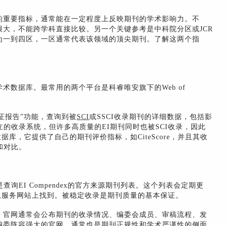
的重要指标，通常能在一定程度上反映期刊的学术影响力。不
大，不能跨学科直接比较。另一个关键参考是中科院分区或JCR
为一到四区，一区通常代表该领域的顶尖期刊。了解这两个指
术数据库。最常用的两个平台是科睿唯安旗下的Web of
。
刊引证报告”功能，查询到被
SCI
或SSCI收录期刊的详细数据，包括影
的收录系统，但许多高质量的EI期刊同时也被SCI收录，因此
数据库，它提供了自己的期刊评价指标，如CiteScore，并且其收
和对比。
询EI Compendex的官方来源期刊列表。这个列表会定期更
台或相关信息服务网站上找到。被稳定收录是期刊质量的基本保证。
。官网通常会公布期刊的收录情况、编委会成员、审稿流程、发
编委阵容强大的官网，通常也是期刊正规性和学术严谨性的侧面