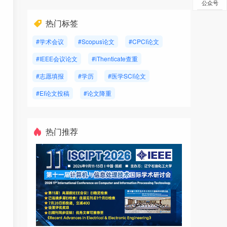
公众号
热门标签
#学术会议
#Scopus论文
#CPCI论文
#IEEE会议论文
#iThenticate查重
#志愿填报
#学历
#医学SCI论文
#EI论文投稿
#论文降重
热门推荐