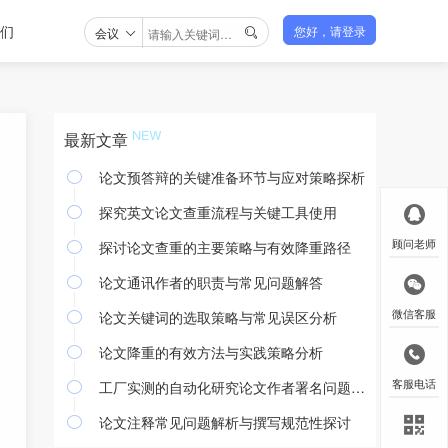
们
会议
您好，请登录

最新文章
论文预答辩的关键准备环节与应对策略探析

探究英文论文查重流程与关键工具使用

探讨论文查重的主要策略与有效降重路径
顾问老师

论文通讯作者的职责与常见问题解答

论文关键词的选取策略与常见误区分析
微信客服

论文降重的有效方法与实践策略分析

工厂实测的自动化研究论文作者署名问题探讨
客服电话

论文注释常见问题解析与撰写规范性探讨
