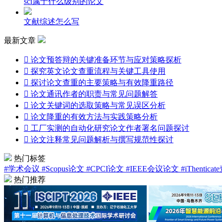
sci属于什么级别的论文
文献综述怎么写
最新文章

论文预答辩的关键准备环节与应对策略探析

探究英文论文查重流程与关键工具使用

探讨论文查重的主要策略与有效降重路径

论文通讯作者的职责与常见问题解答

论文关键词的选取策略与常见误区分析

论文降重的有效方法与实践策略分析

工厂实测的自动化研究论文作者署名问题探讨

论文注释常见问题解析与撰写规范性探讨
热门标签
#学术会议
#Scopus论文
#CPCI论文
#IEEE会议论文
#iThentica
热门推荐