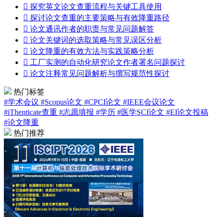

探究英文论文查重流程与关键工具使用

探讨论文查重的主要策略与有效降重路径

论文通讯作者的职责与常见问题解答

论文关键词的选取策略与常见误区分析

论文降重的有效方法与实践策略分析

工厂实测的自动化研究论文作者署名问题探讨

论文注释常见问题解析与撰写规范性探讨
热门标签
#学术会议
#Scopus论文
#CPCI论文
#IEEE会议论文
#iThenticate查重
#志愿填报
#学历
#医学SCI论文
#EI论文投稿
#论文降重
热门推荐