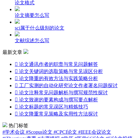
论文格式
论文摘要怎么写
sci属于什么级别的论文
文献综述怎么写
最新文章

论文通讯作者的职责与常见问题解答

论文关键词的选取策略与常见误区分析

论文降重的有效方法与实践策略分析

工厂实测的自动化研究论文作者署名问题探讨

论文注释常见问题解析与撰写规范性探讨

论文致谢的要素构成与撰写要点解析

论文标题的常见误区与精炼技巧

论文降重常见策略及实用性方法探讨
热门标签
#学术会议
#Scopus论文
#CPCI论文
#IEEE会议论文