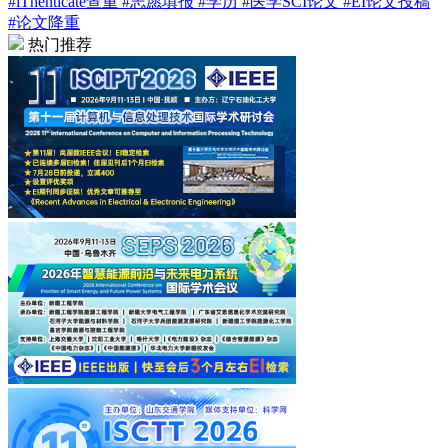
#iThenticate查重
#志愿填报
#学历
#医学SCI论文
#EI论文投稿
#论文降重
热门推荐