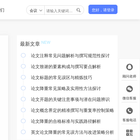
们
会议
您好，请登录

最新文章
论文注释常见问题解析与撰写规范性探讨

论文致谢的要素构成与撰写要点解析

论文标题的常见误区与精炼技巧
顾问老师

论文降重常见策略及实用性方法探讨

论文开题的关键注意事项与潜在问题辨识
微信客服

论文概念界定的精准撰写与重复率控制策略

论文降重的合格标准与实践路径解析
客服电话

英文论文降重的常见误方法与改进策略分析
