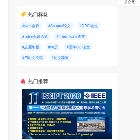
公众号
热门标签
#学术会议
#Scopus论文
#CPCI论文
#IEEE会议论文
#iThenticate查重
#志愿填报
#学历
#医学SCI论文
#EI论文投稿
#论文降重
热门推荐