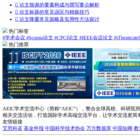

论文致谢的要素构成与撰写要点解析

论文标题的常见误区与精炼技巧

论文降重常见策略及实用性方法探讨
热门标签
#学术会议
#Scopus论文
#CPCI论文
#IEEE会议论文
#iThentica
热门推荐
AEIC学术交流中心（简称“AEIC”），整合全球高校、科
相关交流活动，打造国际学术高端交流平台，让学术交流更简
友情链接
艾思科蓝
基金申报
中国科学技术协会
万方数据库
中国知网
教