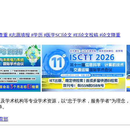
te查重
#志愿填报
#学历
#医学SCI论文
#EI论文投稿
#论文降重
研院所及学术机构等专业学术资源，以“忠于学术，服务学者”为理
单。
育部