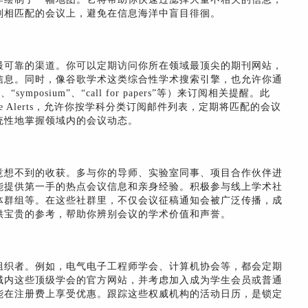
划相匹配的会议上，避免在信息海洋中盲目徘徊。
最可靠的渠道。你可以定期访问你所在领域最顶尖的期刊网站，
信息。同时，像谷歌学术这类综合性学术搜索引擎，也允许你通
ymposium”、“call for papers”等）来订阅相关提醒。此
ce Alerts，允许你按学科分类订阅邮件列表，定期将匹配的会议
统性地掌握领域内的会议动态。
意想不到的收获。多与你的导师、实验室同事、项目合作伙伴进
能提供第一手的热点会议信息和亲身经验。积极参与线上学术社
体群组等。在这些社群里，不仅会议征稿通知会被广泛传播，成
供宝贵的参考，帮助你辨别会议的学术价值和声誉。
组织者。例如，电气电子工程师学会、计算机协会等，都会定期
域内这些顶级学会的官方网站，并考虑加入成为学生会员或普通
能在注册费上享受优惠。跟踪这些权威机构的活动日历，是锁定