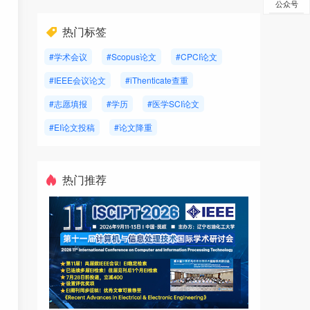
公众号
热门标签
#学术会议
#Scopus论文
#CPCI论文
#IEEE会议论文
#iThenticate查重
#志愿填报
#学历
#医学SCI论文
#EI论文投稿
#论文降重
热门推荐