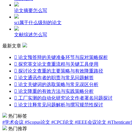
论文摘要怎么写
sci属于什么级别的论文
文献综述怎么写
最新文章

论文预答辩的关键准备环节与应对策略探析

探究英文论文查重流程与关键工具使用

探讨论文查重的主要策略与有效降重路径

论文通讯作者的职责与常见问题解答

论文关键词的选取策略与常见误区分析

论文降重的有效方法与实践策略分析

工厂实测的自动化研究论文作者署名问题探讨

论文注释常见问题解析与撰写规范性探讨
热门标签
#学术会议
#Scopus论文
#CPCI论文
#IEEE会议论文
#iThentica
热门推荐