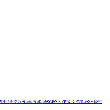
te查重
#志愿填报
#学历
#医学SCI论文
#EI论文投稿
#论文降重