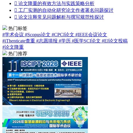

论文降重的有效方法与实践策略分析

工厂实测的自动化研究论文作者署名问题探讨

论文注释常见问题解析与撰写规范性探讨
热门标签
#学术会议
#Scopus论文
#CPCI论文
#IEEE会议论文
#iThenticate查重
#志愿填报
#学历
#医学SCI论文
#EI论文投稿
#论文降重
热门推荐