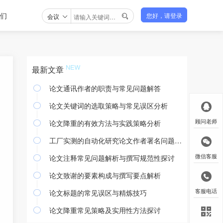
们
会议
您好，请登录

最新文章
论文通讯作者的职责与常见问题解答

论文关键词的选取策略与常见误区分析

论文降重的有效方法与实践策略分析
顾问老师

工厂实测的自动化研究论文作者署名问题探讨

论文注释常见问题解析与撰写规范性探讨
微信客服

论文致谢的要素构成与撰写要点解析

论文标题的常见误区与精炼技巧
客服电话

论文降重常见策略及实用性方法探讨
