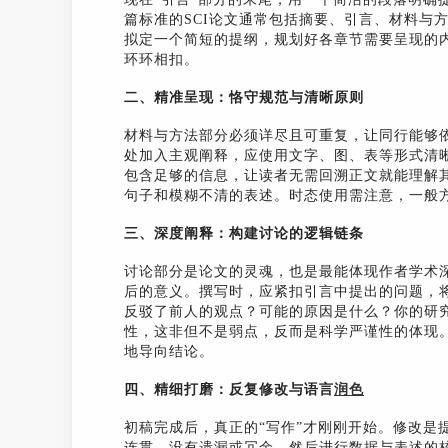
篇标准的SCI论文通常包括摘要、引言、材料与
拟定一个简短的提纲，规划好各章节需要呈现的
环环相扣。
二、精准呈现：恪守规范与清晰原则
材料与方法部分必须详尽且可重复，让同行能够
处加入主观阐释，应使用文字、图、表等形式清
包含足够的信息，让读者无需回溯正文就能理解
句子和模糊不清的表述。时态使用需注意，一般
三、深度阐释：构建讨论的逻辑链条
讨论部分是论文的灵魂，也是最能体现作者学术
后的意义。撰写时，应紧扣引言中提出的问题，
反驳了前人的观点？可能的原因是什么？你的研
性，这非但不是弱点，反而是科学严谨性的体现
地导向结论。
四、精细打磨：反复修改与语言
润色
初稿完成后，真正的“写作”才刚刚开始。修改是
连贯，没有遗漏或冗余。然后进行数据与表述的