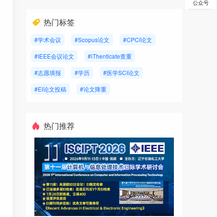
公众号
热门标签
#学术会议
#Scopus论文
#CPCI论文
#IEEE会议论文
#iThenticate查重
#志愿填报
#学历
#医学SCI论文
#EI论文投稿
#论文降重
热门推荐