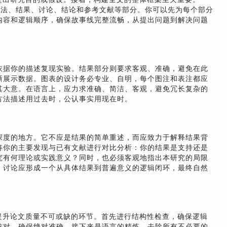
方法、结果、讨论、结论和参考文献等部分。你可以先为每个部分
内容和逻辑顺序，确保故事线完整流畅，从提出问题到解决问题
依据你的描述复现实验。结果部分则要求客观、准确，避免在此
晰展示数据。图表的设计务必专业、自明，每个图注和表注都应
其大意。在语言上，应力求准确、简洁、客观，避免冗长复杂的
方法描述用过去时，公认事实用现在时。
深度的地方。它不应是结果的简单重述，而应致力于解释结果背
将你的主要发现与已有文献进行对比分析：你的结果是支持还是
究有何理论或实践意义？同时，也必须客观地指出本研究的局限
。讨论应形成一个从具体结果到普遍意义的逻辑闭环，最终自然
提升论文质量不可或缺的环节。首先进行结构性检查，确保逻辑
核对，确保绝对准确。接下来是语言的精炼，去除所有不必要的