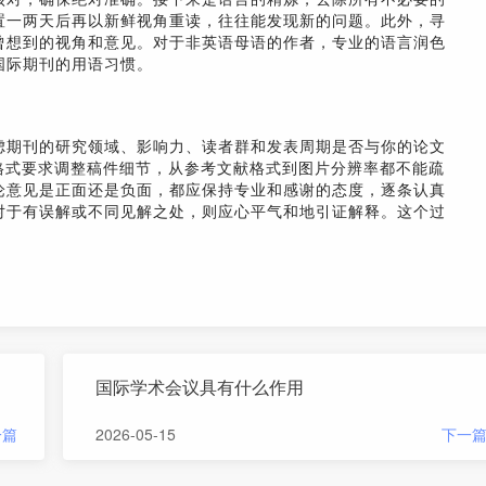
置一两天后再以新鲜视角重读，往往能发现新的问题。此外，寻
曾想到的视角和意见。对于非英语母语的作者，专业的语言润色
国际期刊的用语习惯。
虑期刊的研究领域、影响力、读者群和发表周期是否与你的论文
格式要求调整稿件细节，从参考文献格式到图片分辨率都不能疏
论意见是正面还是负面，都应保持专业和感谢的态度，逐条认真
对于有误解或不同见解之处，则应心平气和地引证解释。这个过
国际学术会议具有什么作用
一篇
2026-05-15
下一