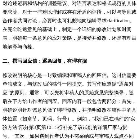
对论述逻辑和结构的调整建议、对语言表达和格式规范的具体
要求等。对于一些难以理解或存在矛盾的评语，可以与导师或
合作者共同讨论，必要时也可礼貌地向编辑寻求clarification。
在完全吃透意见的基础上，制定一个详细的修改计划和时间
表，明确每一条意见的应对策略，是接受并修改，还是有理由
地解释与商榷。
二、撰写回应信：逐条回复，有理有据
修改说明的核心是一封致编辑和审稿人的回应信。这封信需要
单独成文，与修改后的稿件一同提交。其写作应遵循“逐条对
应”的原则。通常，可以先将审稿人的原始意见完整摘录，随
后在下方给出作者的回应。回应内容一般包含两部分：首先，
明确说明针对该意见做了哪些修改，并指明修改在稿件中的具
体位置（如章节、页码、行号）。例如，“我们已在稿件的‘实
验方法’部分第3页第10-15行补充了该试剂的详细厂家与货
号。”其次，如果遇到作者认为不需采纳或与审稿人观点不同