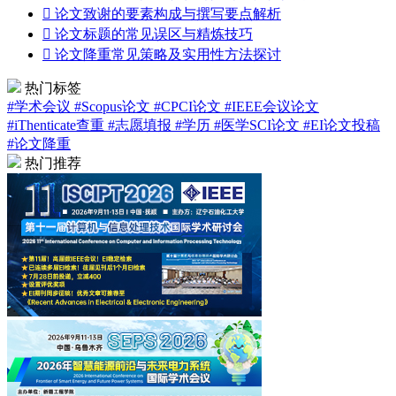

论文致谢的要素构成与撰写要点解析

论文标题的常见误区与精炼技巧

论文降重常见策略及实用性方法探讨
热门标签
#学术会议
#Scopus论文
#CPCI论文
#IEEE会议论文
#iThenticate查重
#志愿填报
#学历
#医学SCI论文
#EI论文投稿
#论文降重
热门推荐