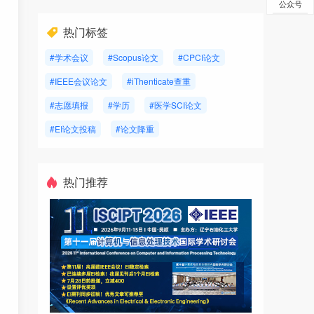
公众号
热门标签
#学术会议
#Scopus论文
#CPCI论文
#IEEE会议论文
#iThenticate查重
#志愿填报
#学历
#医学SCI论文
#EI论文投稿
#论文降重
热门推荐