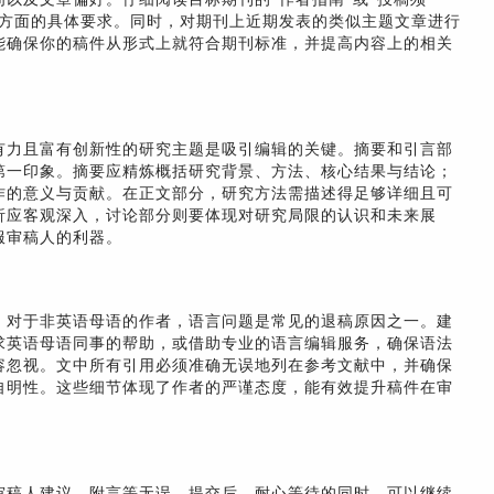
等方面的具体要求。同时，对期刊上近期发表的类似主题文章进行
能确保你的稿件从形式上就符合期刊标准，并提高内容上的相关
有力且富有创新性的研究主题是吸引编辑的关键。摘要和引言部
第一印象。摘要应精炼概括研究背景、方法、核心结果与结论；
作的意义与贡献。在正文部分，研究方法需描述得足够详细且可
析应客观深入，讨论部分则要体现对研究局限的认识和未来展
服审稿人的利器。
。对于非英语母语的作者，语言问题是常见的退稿原因之一。建
求英语母语同事的帮助，或借助专业的语言编辑服务，确保语法
容忽视。文中所有引用必须准确无误地列在参考文献中，并确保
自明性。这些细节体现了作者的严谨态度，能有效提升稿件在审
审稿人建议、附言等无误。提交后，耐心等待的同时，可以继续