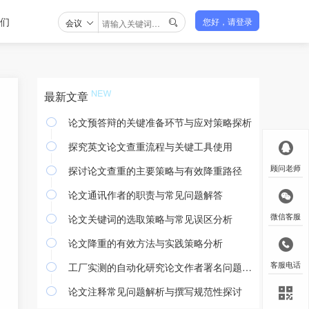
们
会议
您好，请登录

最新文章
论文预答辩的关键准备环节与应对策略探析

探究英文论文查重流程与关键工具使用

探讨论文查重的主要策略与有效降重路径
顾问老师

论文通讯作者的职责与常见问题解答

论文关键词的选取策略与常见误区分析
微信客服

论文降重的有效方法与实践策略分析

工厂实测的自动化研究论文作者署名问题探讨
客服电话

论文注释常见问题解析与撰写规范性探讨
