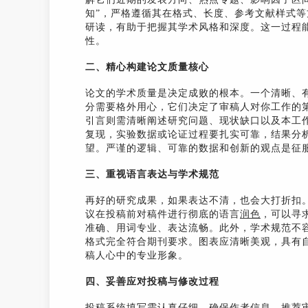
知”，严格遵循其在格式、长度、参考文献样式
研读，有助于把握其学术风格和深度。这一过程
性。
二、精心构建论文质量核心
论文的学术质量是决定成败的根本。一个清晰、
分需要格外用心，它们决定了审稿人对你工作的
引言则需清晰阐述研究问题、现状缺口以及本工
复现，实验数据或论证过程要扎实可靠，结果分
望。严谨的逻辑、可靠的数据和创新的观点是征
三、重视语言表达与学术规范
再好的研究成果，如果表达不清，也会大打折扣
议在投稿前对稿件进行彻底的语言
润色
，可以寻
准确、用词专业、表达流畅。此外，学术规范不
格式完全符合期刊要求。图表应清晰美观，具有
稿人心中的专业形象。
四、妥善应对投稿与修改过程
投稿系统填写需认真仔细，确保作者信息、推荐