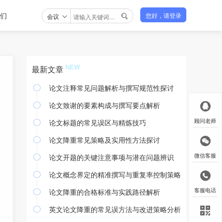
们
会议
您好，请登录

最新文章
论文注释常见问题解析与撰写规范性探讨

论文致谢的要素构成与撰写要点解析

论文标题的常见误区与精炼技巧
顾问老师

论文降重常见策略及实用性方法探讨

论文开题的关键注意事项与潜在问题辨识
微信客服

论文概念界定的精准撰写与重复率控制策略

论文降重的合格标准与实践路径解析
客服电话

英文论文降重的常见误方法与改进策略分析
