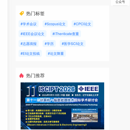
公众号
热门标签
#学术会议
#Scopus论文
#CPCI论文
#IEEE会议论文
#iThenticate查重
#志愿填报
#学历
#医学SCI论文
#EI论文投稿
#论文降重
热门推荐