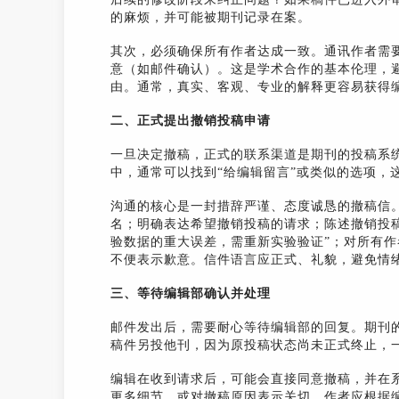
的麻烦，并可能被期刊记录在案。
其次，必须确保所有作者达成一致。通讯作者需
意（如邮件确认）。这是学术合作的基本伦理，
由。通常，真实、客观、专业的解释更容易获得
二、正式提出撤销投稿申请
一旦决定撤稿，正式的联系渠道是期刊的投稿系
中，通常可以找到“给编辑留言”或类似的选项，
沟通的核心是一封措辞严谨、态度诚恳的撤稿信
名；明确表达希望撤销投稿的请求；陈述撤销投
验数据的重大误差，需重新实验验证”；对所有
不便表示歉意。信件语言应正式、礼貌，避免情
三、等待编辑部确认并处理
邮件发出后，需要耐心等待编辑部的回复。期刊
稿件另投他刊，因为原投稿状态尚未正式终止，
编辑在收到请求后，可能会直接同意撤稿，并在系统
更多细节，或对撤稿原因表示关切。作者应根据