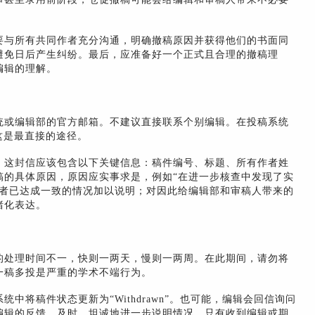
要与所有共同作者充分沟通，明确撤稿原因并获得他们的书面同
避免日后产生纠纷。最后，应准备好一个正式且合理的撤稿理
编辑的理解。
统或编辑部的官方邮箱。不建议直接联系个别编辑。在投稿系统
这是最直接的途径。
。这封信应该包含以下关键信息：稿件编号、标题、所有作者姓
稿的具体原因，原因应实事求是，例如“在进一步核查中发现了实
作者已达成一致的情况加以说明；对因此给编辑部和审稿人带来的
绪化表达。
的处理时间不一，快则一两天，慢则一两周。在此期间，请勿将
一稿多投是严重的学术不端行为。
中将稿件状态更新为“Withdrawn”。也可能，编辑会回信询问
编辑的反馈，及时、坦诚地进一步说明情况。只有收到编辑或期