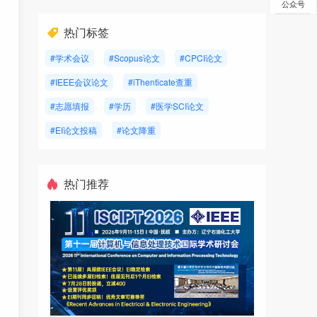
公众号
热门标签
#学术会议
#Scopus论文
#CPCI论文
#IEEE会议论文
#iThenticate查重
#志愿填报
#学历
#医学SCI论文
#EI论文投稿
#论文降重
热门推荐