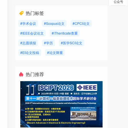
公众号
热门标签
#学术会议
#Scopus论文
#CPCI论文
#IEEE会议论文
#iThenticate查重
#志愿填报
#学历
#医学SCI论文
#EI论文投稿
#论文降重
热门推荐