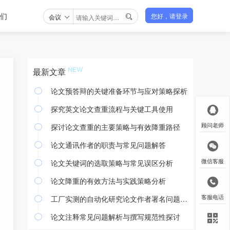
们
会议
您好，请登录

最新文章
论文预答辩的关键准备环节与应对策略探析

探究英文论文查重流程与关键工具使用

探讨论文查重的主要策略与有效降重路径
顾问老师

论文通讯作者的职责与常见问题解答

论文关键词的选取策略与常见误区分析
微信客服

论文降重的有效方法与实践策略分析

工厂实测的自动化研究论文作者署名问题探讨
客服电话

论文注释常见问题解析与撰写规范性探讨
