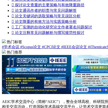

探讨论文查重的主要策略与有效降重路径

论文通讯作者的职责与常见问题解答

论文关键词的选取策略与常见误区分析

论文降重的有效方法与实践策略分析

工厂实测的自动化研究论文作者署名问题探讨

论文注释常见问题解析与撰写规范性探讨
热门标签
#学术会议
#Scopus论文
#CPCI论文
#IEEE会议论文
#iThentica
热门推荐
AEIC学术交流中心（简称“AEIC”），整合全球高校、科
相关交流活动，打造国际学术高端交流平台，让学术交流更简