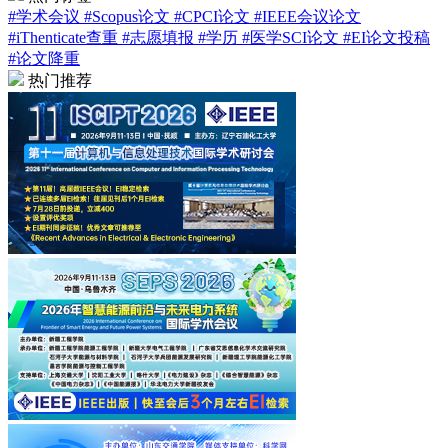
#学术会议
#Scopus论文
#CPCI论文
#IEEE会议论文
#iThenticate查重
#志愿填报
#学历
#医学SCI论文
#EI论文投稿
#论文降重
热门推荐