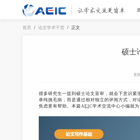
首页
/
论文学术干货
/
正文
硕士
更
很多研究生一提到硕士论文盲审，就会下意识紧
单纯挑毛病，而是通过相对独立的评阅方式，对
焦虑更有帮助。本篇A
EI
C学术交流中心小编就为