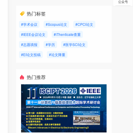
公众号
热门标签
#学术会议
#Scopus论文
#CPCI论文
#IEEE会议论文
#iThenticate查重
#志愿填报
#学历
#医学SCI论文
#EI论文投稿
#论文降重
热门推荐