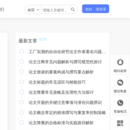
们
会议
您好，请登录

最新文章
工厂实测的自动化研究论文作者署名问题探讨

论文注释常见问题解析与撰写规范性探讨

论文致谢的要素构成与撰写要点解析
顾问老师

论文标题的常见误区与精炼技巧

论文降重常见策略及实用性方法探讨
微信客服

论文开题的关键注意事项与潜在问题辨识

论文概念界定的精准撰写与重复率控制策略
客服电话

论文降重的合格标准与实践路径解析
