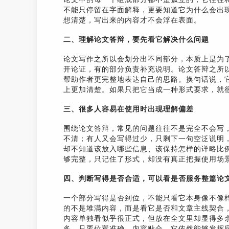
不能只停留在字面解释，更要知道它为什么会出
想清楚，写出来的内容才不会浮在表面。
二、理解论文答辩，要先看它解决什么问题
论文写作之所以会划分出不同部分，本质上是为
开论证，有的部分负责补充说明。论文答辩之所
帮助作者更完整地表达自己的思路。换句话说，
上更加清楚。如果只把它当成一种形式要求，就
三、很多人容易在使用时出现理解偏差
围绕论文答辩，常见的问题往往不是完全不会写
不清；有人又会写得过少，只剩下一句空泛说明
却不知道该放入哪些信息、该保持怎样的详略比
够完整，只记住了形式，却没有真正把握使用场
四、判断写得是否合适，可以看是否服务整篇论
一个部分写得是否到位，不能只看它本身像不像
的不是堆满内容，而是看它是否和文章主线契合
内容单独看似乎很正式，但放在全文里却显得多
多，只要位置准确、内容贴合，它依然能够发挥