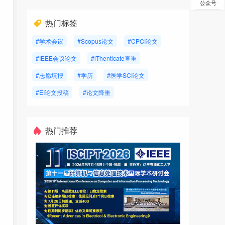
公众号
热门标签
#学术会议
#Scopus论文
#CPCI论文
#IEEE会议论文
#iThenticate查重
#志愿填报
#学历
#医学SCI论文
#EI论文投稿
#论文降重
热门推荐