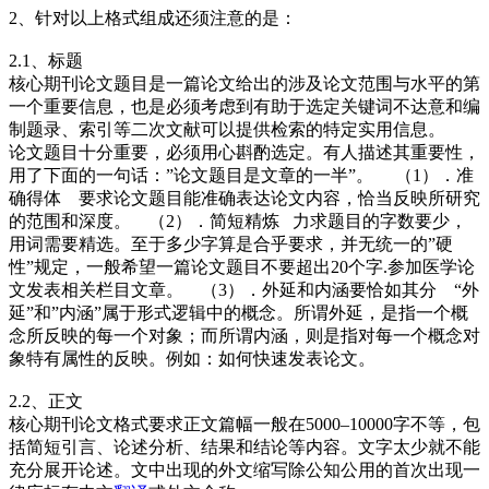
2、针对以上格式组成还须注意的是：
2.1、标题
核心期刊论文题目是一篇论文给出的涉及论文范围与水平的第
一个重要信息，也是必须考虑到有助于选定关键词不达意和编
制题录、索引等二次文献可以提供检索的特定实用信息。
论文题目十分重要，必须用心斟酌选定。有人描述其重要性，
用了下面的一句话：”论文题目是文章的一半”。 （1）．准
确得体 要求论文题目能准确表达论文内容，恰当反映所研究
的范围和深度。 （2）．简短精炼 力求题目的字数要少，
用词需要精选。至于多少字算是合乎要求，并无统一的”硬
性”规定，一般希望一篇论文题目不要超出20个字.参加医学论
文发表相关栏目文章。 （3）．外延和内涵要恰如其分 “外
延”和”内涵”属于形式逻辑中的概念。所谓外延，是指一个概
念所反映的每一个对象；而所谓内涵，则是指对每一个概念对
象特有属性的反映。例如：如何快速发表论文。
2.2、正文
核心期刊论文格式要求正文篇幅一般在5000–10000字不等，包
括简短引言、论述分析、结果和结论等内容。文字太少就不能
充分展开论述。文中出现的外文缩写除公知公用的首次出现一