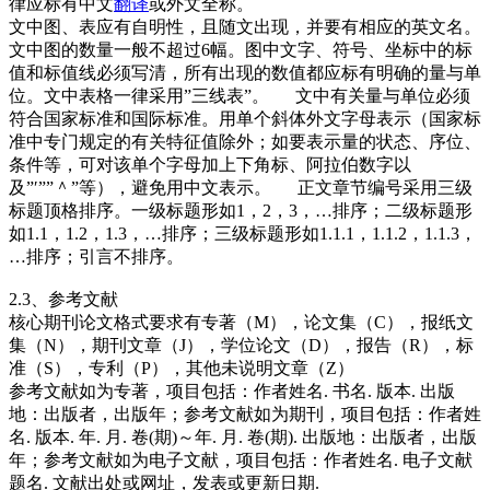
律应标有中文
翻译
或外文全称。
文中图、表应有自明性，且随文出现，并要有相应的英文名。
文中图的数量一般不超过6幅。图中文字、符号、坐标中的标
值和标值线必须写清，所有出现的数值都应标有明确的量与单
位。文中表格一律采用”三线表”。 文中有关量与单位必须
符合国家标准和国际标准。用单个斜体外文字母表示（国家标
准中专门规定的有关特征值除外；如要表示量的状态、序位、
条件等，可对该单个字母加上下角标、阿拉伯数字以
及”′””＾”等），避免用中文表示。 正文章节编号采用三级
标题顶格排序。一级标题形如1，2，3，…排序；二级标题形
如1.1，1.2，1.3，…排序；三级标题形如1.1.1，1.1.2，1.1.3，
…排序；引言不排序。
2.3、参考文献
核心期刊论文格式要求有专著（M），论文集（C），报纸文
集（N），期刊文章（J），学位论文（D），报告（R），标
准（S），专利（P），其他未说明文章（Z）
参考文献如为专著，项目包括：作者姓名. 书名. 版本. 出版
地：出版者，出版年；参考文献如为期刊，项目包括：作者姓
名. 版本. 年. 月. 卷(期)～年. 月. 卷(期). 出版地：出版者，出版
年；参考文献如为电子文献，项目包括：作者姓名. 电子文献
题名. 文献出处或网址，发表或更新日期.