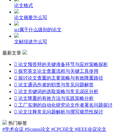
论文格式
论文摘要怎么写
sci属于什么级别的论文
文献综述怎么写
最新文章

论文预答辩的关键准备环节与应对策略探析

探究英文论文查重流程与关键工具使用

探讨论文查重的主要策略与有效降重路径

论文通讯作者的职责与常见问题解答

论文关键词的选取策略与常见误区分析

论文降重的有效方法与实践策略分析

工厂实测的自动化研究论文作者署名问题探讨

论文注释常见问题解析与撰写规范性探讨
热门标签
#学术会议
#Scopus论文
#CPCI论文
#IEEE会议论文