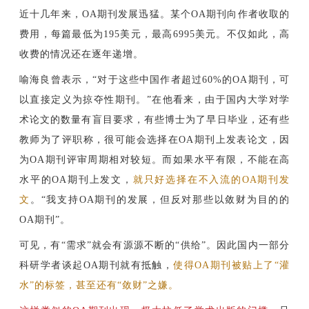
近十几年来，OA期刊发展迅猛。某个OA期刊向作者收取的
费用，每篇最低为195美元，最高6995美元。不仅如此，高
收费的情况还在逐年递增。
喻海良曾表示，“对于这些中国作者超过60%的OA期刊，可
以直接定义为掠夺性期刊。”在他看来，由于国内大学对学
术论文的数量有盲目要求，有些博士为了早日毕业，还有些
教师为了评职称，很可能会选择在OA期刊上发表论文，因
为OA期刊评审周期相对较短。而如果水平有限，不能在高
水平的OA期刊上发文，
就只好选择在不入流的OA期刊发
文
。
“我支持OA期刊的发展，但反对那些以敛财为目的的
OA期刊”。
可见
，有“需求”就会有源源不断的“供给”。因此国内一部分
科研学者谈起OA期刊就有抵触，
使得OA期刊被贴上了“灌
水”的标签，甚至还有“敛财”之嫌。